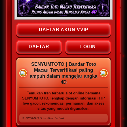
DAFTAR AKUN VVIP
DAFTAR
LOGIN
SENYUMTOTO | Bandar Toto
Macau Terverifikasi paling
ampuh dalam mengejar angka
4D
Temukan tren terbaru slot online bersama
SENYUMTOTO, lengkap dengan informasi RTP
live gacor, rekomendasi permainan, dan akses
situs yang mudah digunakan.
SENYUMTOTO • Situs Terbaik